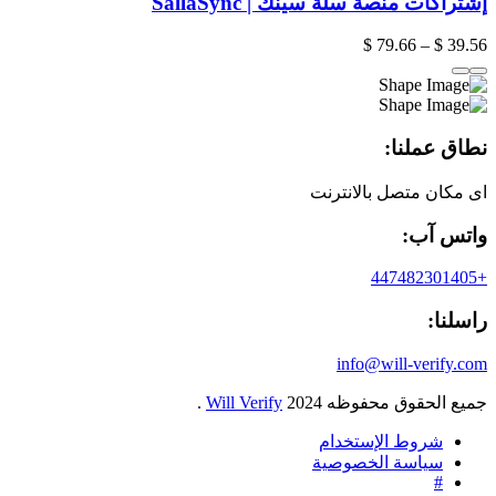
إشتراكات منصة سلة سينك | SallaSync
$
79.66
–
$
39.56
نطاق عملنا:
اى مكان متصل بالانترنت
واتس آب:
+447482301405
راسلنا:
info@will-verify.com
جميع الحقوق محفوظه
2024
Will Verify
.
شروط الإستخدام
سياسة الخصوصية
#