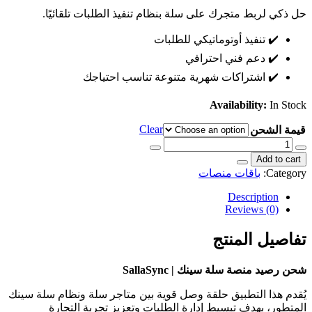
حل ذكي لربط متجرك على سلة بنظام تنفيذ الطلبات تلقائيًا.
✔️ تنفيذ أوتوماتيكي للطلبات
✔️ دعم فني احترافي
✔️ اشتراكات شهرية متنوعة تناسب احتياجك
Availability:
In Stock
Clear
قيمة الشحن
شحن
رصيد
Add to cart
منصة
Category:
باقات منصات
سلة
سينك
Description
|
Reviews (0)
SallaSync
quantity
تفاصيل المنتج
شحن رصيد منصة سلة سينك | SallaSync
يُقدم هذا التطبيق حلقة وصل قوية بين متاجر سلة ونظام سلة سينك
المتطور، بهدف تبسيط إدارة الطلبات وتعزيز تجربة التجارة