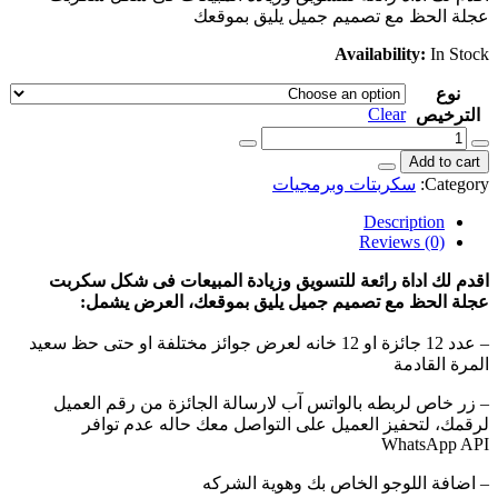
عجلة الحظ مع تصميم جميل يليق بموقعك
Availability:
In Stock
نوع
Clear
الترخيص
سكربت
عجلة
Add to cart
الحظ
Category:
سكربتات وبرمجيات
-
spin
Description
&
Reviews (0)
win
لعملائك
اقدم لك اداة رائعة للتسويق وزيادة المبيعات فى شكل سكربت
مع
عجلة الحظ مع تصميم جميل يليق بموقعك، العرض يشمل:
لوحة
تحكم
– عدد 12 جائزة او 12 خانه لعرض جوائز مختلفة او حتى حظ سعيد
quantity
المرة القادمة
– زر خاص لربطه بالواتس آب لارسالة الجائزة من رقم العميل
لرقمك، لتحفيز العميل على التواصل معك حاله عدم توافر
WhatsApp API
– اضافة اللوجو الخاص بك وهوية الشركه