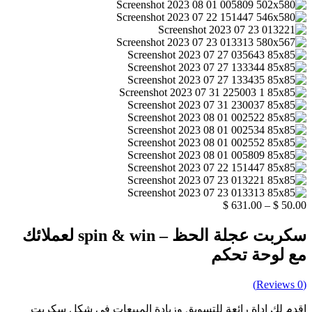
$
631.00
–
$
50.00
سكربت عجلة الحظ – spin & win لعملائك
مع لوحة تحكم
Reviews)
0
(
اقدم لك اداة رائعة للتسويق وزيادة المبيعات فى شكل سكربت