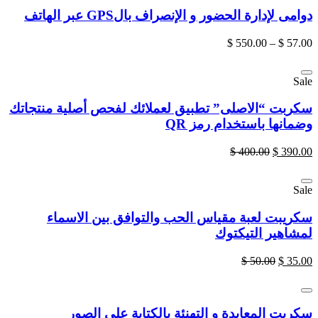
دوامى لإدارة الحضور و الإنصراف بالGPS عبر الهاتف
$
550.00
–
$
57.00
Sale
سكربت “الاصلى” تطبيق لعملائك لفحص أصلية منتجاتك
وضمانها باستخدام رمز QR
$
400.00
$
390.00
Sale
سكريبت لعبة مقياس الحب والتوافق بين الاسماء
لمشاهير التيكتوك
$
50.00
$
35.00
سكربت المعايدة و التهنئة بالكتابة علي الصور